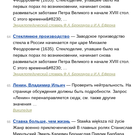
Феодоровиче (1635). Стеклоделие, упавшее было на
первых порах по возникновении, начинает снова
развиваться заботами Петра Великого в начале XVIII стол.
С этого времени&#8230; …
Энциклопедический словарь Ф.А. Брокгауза и И.А. Ефрона
Стеклянное производство
— Заводское производство
64
стекла в России начинается при царе Михаиле
Феодоровиче (1635). Стеклоделие, упавшее было на
первых порах по возникновении, начинает снова
развиваться заботами Петра Великого в начале XVIII стол.
С этого времени&#8230; …
Энциклопедический словарь Ф.А. Брокгауза и И.А. Ефрона
Ленин, Владимир Ильич
— Проверить нейтральность. На
65
странице обсуждения должны быть подробности. Запрос
«Ленин» перенаправляется сюда; см. также другие
значения …
Википедия
Ставка больше, чем жизнь
— Stawka większa niż życie
66
Жанр военно приключенческий В главных ролях Станислав
Микульский Эмиль Каревич Бронислав Павлик Барбара