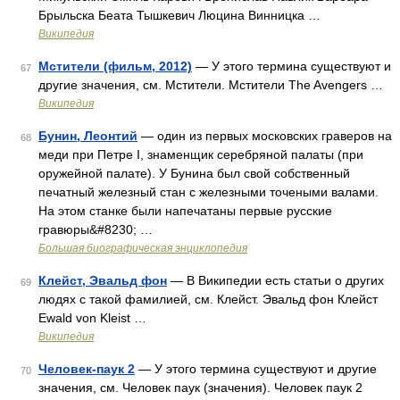
Брыльска Беата Тышкевич Люцина Винницка …
Википедия
Мстители (фильм, 2012)
— У этого термина существуют и
67
другие значения, см. Мстители. Мстители The Avengers …
Википедия
Бунин, Леонтий
— один из первых московских граверов на
68
меди при Петре I, знаменщик серебряной палаты (при
оружейной палате). У Бунина был свой собственный
печатный железный стан с железными точеными валами.
На этом станке были напечатаны первые русские
гравюры&#8230; …
Большая биографическая энциклопедия
Клейст, Эвальд фон
— В Википедии есть статьи о других
69
людях с такой фамилией, см. Клейст. Эвальд фон Клейст
Ewald von Kleist …
Википедия
Человек-паук 2
— У этого термина существуют и другие
70
значения, см. Человек паук (значения). Человек паук 2